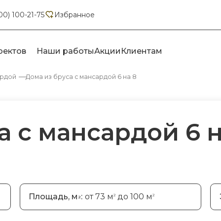
00) 100-21-75
Избранное
оектов
Наши работы
Акции
Клиентам
ардой
Дома из бруса с мансардой 6 на 8
а с мансардой 6 н
Площадь, м
:
от 73 м
до 100 м
2
2
2