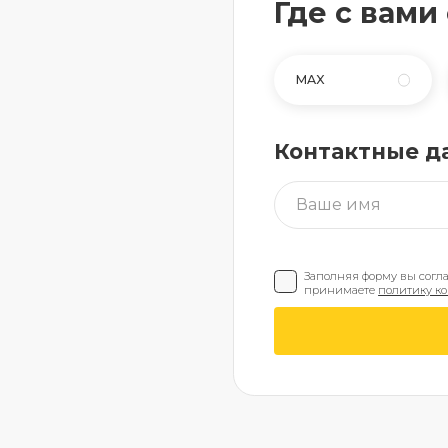
Где с вами
MAX
Контактные д
Заполняя форму вы согл
принимаете
политику к