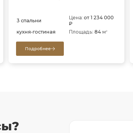
Цена:
от 1 234 000
3 спальни
₽
кухня-гостиная
Площадь:
84
м
2
Подробнее
сы?