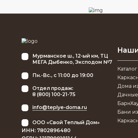
Наши
Мурманское ш., 12-ый км, ТЦ
МЕГА Дыбенко, Эксподом №7
Каталог
Пн.-Вс., с 11:00 до 19:00
Каркас
Дома из
Отдел продаж:
8 (800) 100-21-75
Дачные
БарнХа
info@teplye-doma.ru
Бани из
Каркас
ООО «Свой Теплый Дом»
ИНН: 7802896480