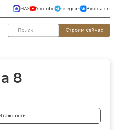
MAX
YouTube
Telegram
Вконтакте
Строим сейчас
а 8
Этажность