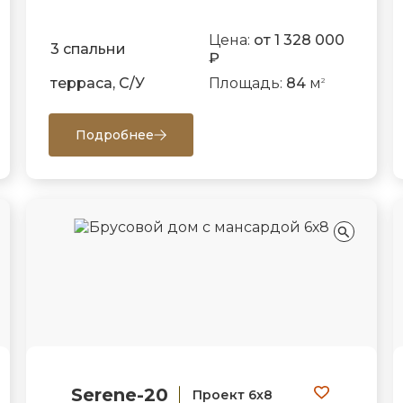
Цена:
от 1 328 000
3 спальни
₽
терраса, С/У
Площадь:
84
м
2
Подробнее
Serene-20
Проект 6х8