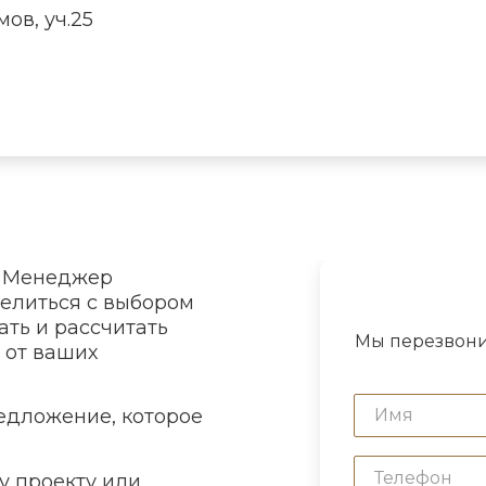
ов, уч.25
. Менеджер
делиться с выбором
ать и рассчитать
Мы перезвони
 от ваших
едложение, которое
у проекту или