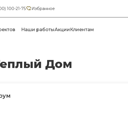
00) 100-21-75
Избранное
оектов
Наши работы
Акции
Клиентам
Теплый Дом
урум