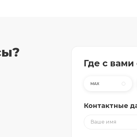
сы?
Где с вами
MAX
Контактные д