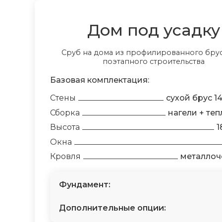
Дом под усадку
Сруб на дома из профилированного брус
поэтапного строительства
Базовая комплектация:
Стены
сухой брус 1
Сборка
нагели + теп
Высота
1
Окна
Кровля
металлоч
Фундамент:
Дополнительные опции: