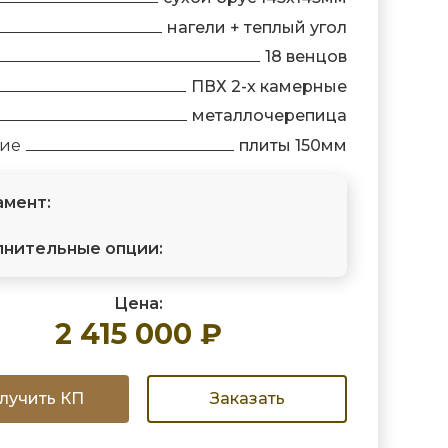
нагели + теплый угол
18 венцов
ПВХ 2-х камерные
металлочерепица
ние
плиты 150мм
мент:
нительные опции:
Цена:
2 415 000 ₽
лучить КП
Заказать