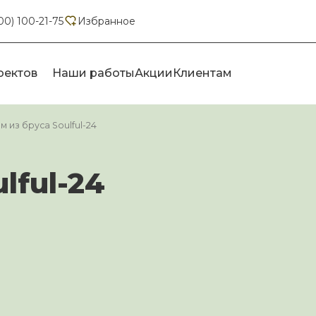
00) 100-21-75
Избранное
оектов
Наши работы
Акции
Клиентам
м из бруса Soulful-24
lful-24