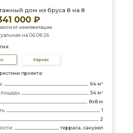
ажный дом из бруса 8 на 8
 341 000 ₽
мости от комплектации
уальная на 06.08.26
гия:
ус
Каркас
ристики проекта:
ь
64 м
2
площадь
34 м
2
8х8 м
ть
1
2
ности
терраса, санузел