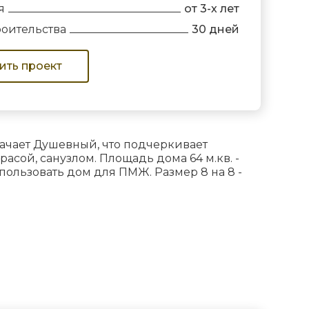
я
от 3-х лет
роительства
30 дней
ить проект
начает Душевный, что подчеркивает
асой, санузлом. Площадь дома 64 м.кв. -
ользовать дом для ПМЖ. Размер 8 на 8 -