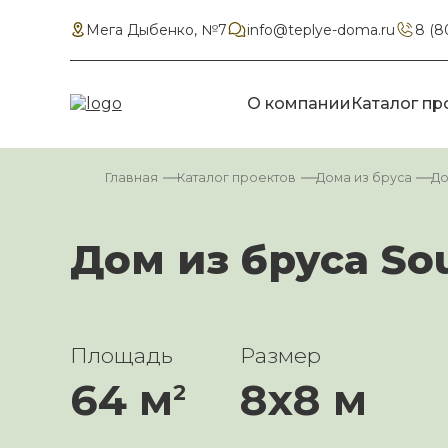
Мега Дыбенко, №7
info@teplye-doma.ru
8 (8
О компании
Каталог пр
Главная
Каталог проектов
Дома из бруса
До
Дом из бруса Sou
Площадь
Размер
64 м
8х8 м
2