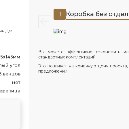
Коробка без отде
1
а. Для
Вы можете эффективно сэкономить ил
45х145мм
стандартных комплектаций.
лый угол
Это повлияет на конечную цену проекта,
предложении.
8 венцов
нет
ерепица