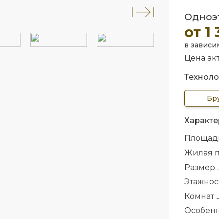
Одноэт
от 1
в зависи
Цена акт
Техноло
Бр
Характе
Площад
Жилая 
Размер
Этажнос
Комнат
Особен