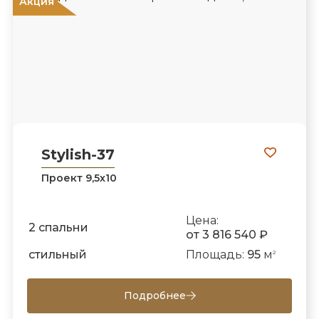
ХИТ!
Акция
Stylish-37
Проект 9,5х10
Цена:
2 спальни
от 3 816 540 ₽
стильный
Площадь:
95
м
2
Подробнее