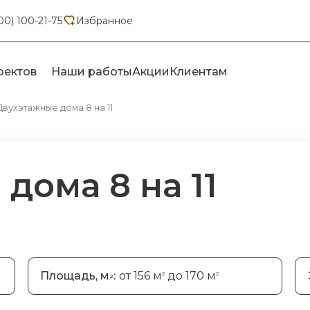
00) 100-21-75
Избранное
оектов
Наши работы
Акции
Клиентам
Двухэтажные дома 8 на 11
дома 8 на 11
Площадь, м
:
от 156 м
до 170 м
2
2
2