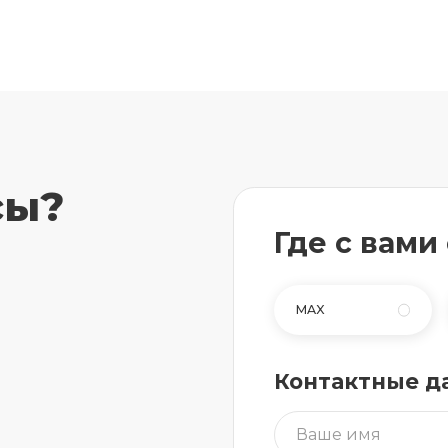
сы?
Где с вами
MAX
Контактные д