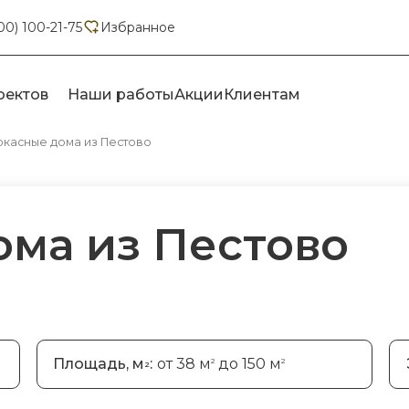
00) 100-21-75
Избранное
оектов
Наши работы
Акции
Клиентам
ркасные дома из Пестово
ома из Пестово
Площадь, м
:
от 38 м
до 150 м
2
2
2