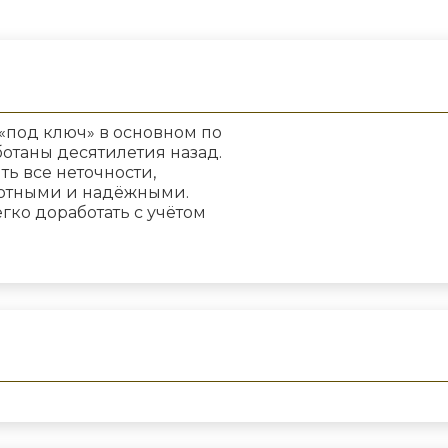
 дома из Пестово под ключ? Обратитесь в «Свой Тё
«под ключ» в основном по
отаны десятилетия назад.
ть все неточности,
уютными и надёжными.
гко доработать с учётом