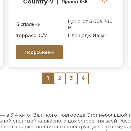
Country-7
Проект 6х8
Цена:
от 3 005 730
3 спальни
₽
терраса, С/У
Площадь:
84
м
2
Подробнее
1
2
3
4
— в 314 км от Великого Новгорода. Этот небольшой 
ьной столицей каркасного домостроения всей Росс
орных каркасно-щитовых конструкций. Поэтому кар