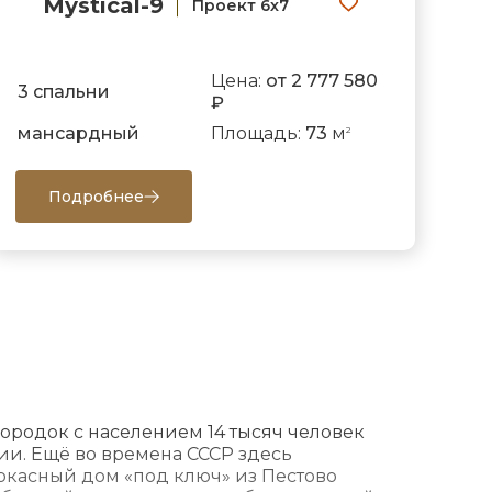
Mystical-9
Проект 6х7
Цена:
от 2 777 580
3 спальни
₽
мансардный
Площадь:
73
м
2
Подробнее
городок с населением 14 тысяч человек
ии. Ещё во времена СССР здесь
касный дом «под ключ» из Пестово