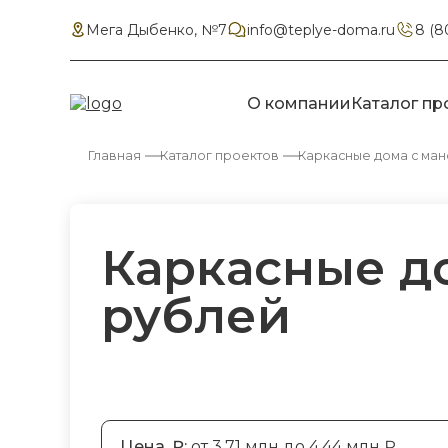
Мега Дыбенко, №7
info@teplye-doma.ru
8 (8
О компании
Каталог пр
Главная
Каталог проектов
Каркасные дома с ма
Каркасные до
рублей
Цена, ₽:
от 3.71 млн до 4.44 млн ₽