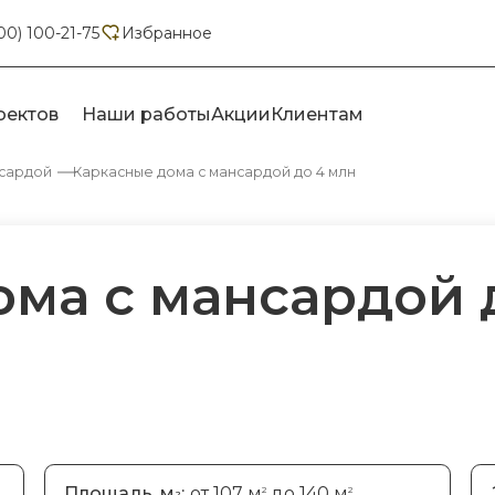
00) 100-21-75
Избранное
оектов
Наши работы
Акции
Клиентам
нсардой
Каркасные дома с мансардой до 4 млн
ма с мансардой д
Площадь, м
:
от 107 м
до 140 м
2
2
2