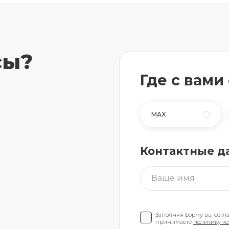
сы?
Где с вами
MAX
Контактные д
Заполняя форму вы согл
принимаете
политику к