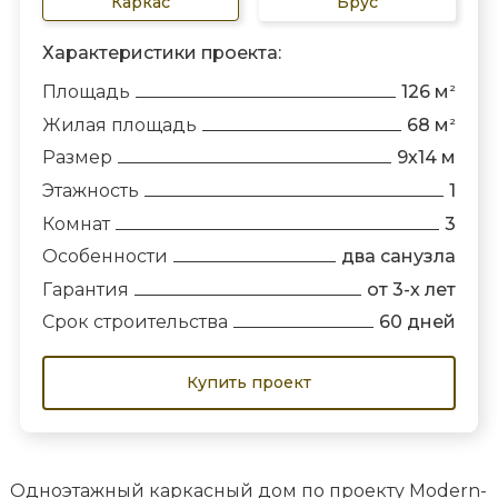
Каркас
Брус
Характеристики проекта:
Площадь
126 м
2
Жилая площадь
68 м
2
Размер
9х14 м
Этажность
1
Комнат
3
Особенности
два санузла
Гарантия
от 3-х лет
Срок строительства
60 дней
Купить проект
Одноэтажный каркасный дом по проекту Modern-