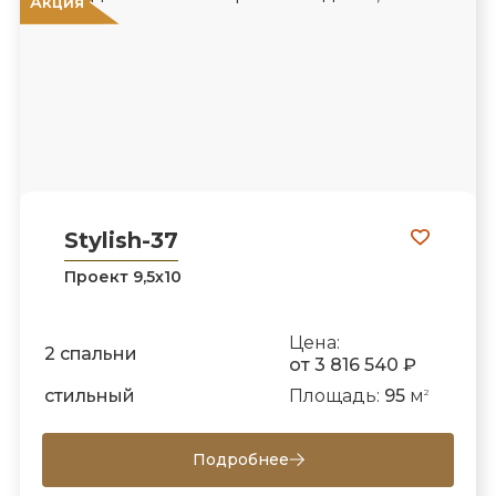
ХИТ!
Акция
Stylish-37
Проект 9,5х10
Цена:
2 спальни
от 3 816 540 ₽
стильный
Площадь:
95
м
2
Подробнее