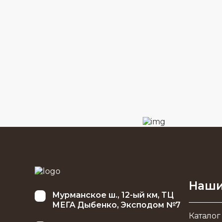
Наши
Мурманское ш., 12-ый км, ТЦ
МЕГА Дыбенко, Эксподом №7
Каталог