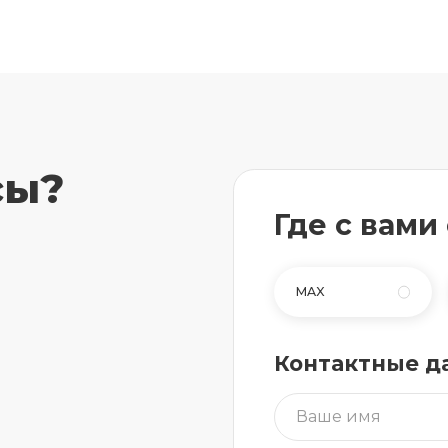
сы?
Где с вами
MAX
Контактные д