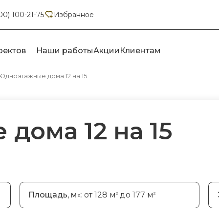
00) 100-21-75
Избранное
оектов
Наши работы
Акции
Клиентам
Одноэтажные дома 12 на 15
дома 12 на 15
Площадь, м
:
от 128 м
до 177 м
2
2
2