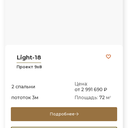
Light-18
Проект 9х8
Цена:
2 спальни
от 2 991 690 ₽
пототок 3м
Площадь:
72
м
2
Подробнее