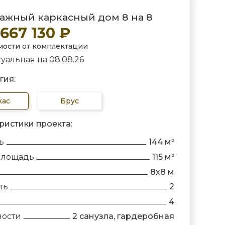
ажный каркасный дом 8 на 8
 667 130 ₽
мости от комплектации
уальная на 08.08.26
гия:
кас
Брус
ристики проекта:
ь
144 м
2
площадь
115 м
2
8х8 м
ть
2
4
ности
2 санузла, гардеробная