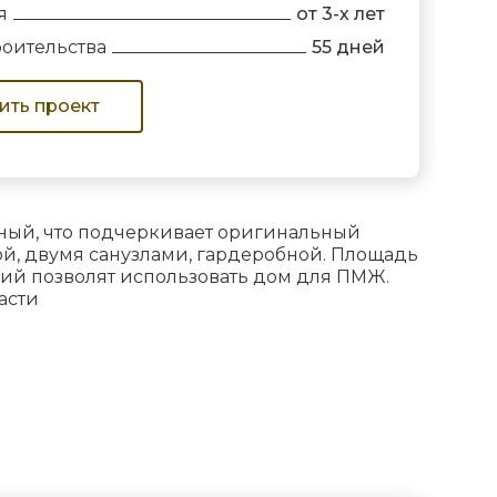
я
от 3-х лет
роительства
55 дней
ить проект
енный, что подчеркивает оригинальный
ной, двумя санузлами, гардеробной. Площадь
аций позволят использовать дом для ПМЖ.
асти