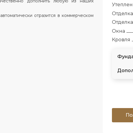
ачественно дополнить любую из наших
Утепле
Отделка
 автоматически отразится в коммерческом
Отделка
Окна
Кровля
Фунда
Допол
По