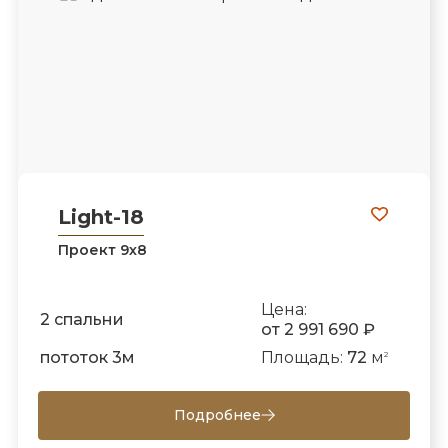
Light-18
Проект 9х8
Цена:
2 спальни
от 2 991 690 ₽
пототок 3м
Площадь:
72
м
2
Подробнее