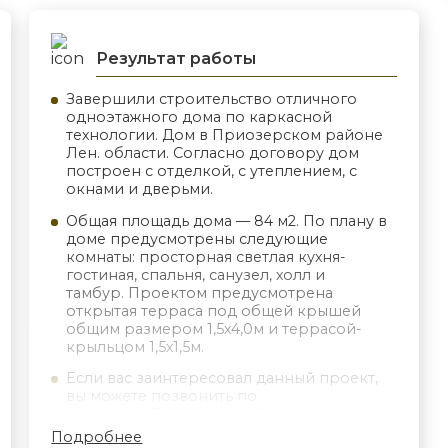
Результат работы
Завершили строительство отличного
одноэтажного дома по каркасной
технологии. Дом в Приозерском районе
Лен. области. Согласно договору дом
построен с отделкой, с утеплением, с
окнами и дверьми.
Общая площадь дома — 84 м2. По плану в
доме предусмотрены следующие
комнаты: просторная светлая кухня-
гостиная, спальня, санузел, холл и
тамбур. Проектом предусмотрена
открытая терраса под общей крышей
общим размером 1,5х4,0м и террасой-
крыльцом 1,5х1,5м.
Если вас заинтересовал данный проект,
вы можете позвонить по
телефону +7(812)984-86-16 или заказать
звонок на нашем сайте!
Подробнее