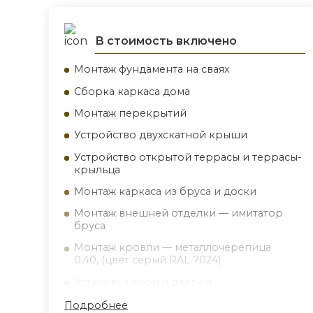
В стоимость включено
Монтаж фундамента на сваях
Сборка каркаса дома
Монтаж перекрытий
Устройство двухскатной крыши
Устройство открытой террасы и террасы-
крыльца
Монтаж каркаса из бруса и доски
Монтаж внешней отделки — имитатор
бруса
Монтаж кровли — металлочерепица
0,40, (цвет серый RAL 7024)
Установка окон и дверей
Монтаж черновых полов — обрезная
Подробнее