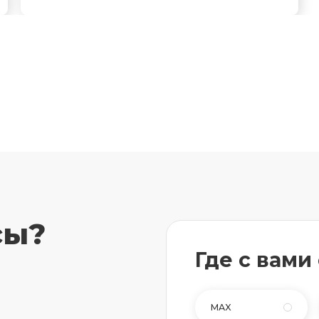
сы?
Где с вами
MAX