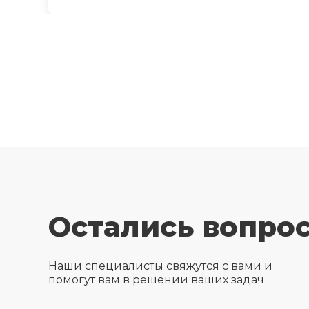
доска
Установка вентиляционных решеток на
фронтонах
Обработка основания дом огне-био
защитным составом
Остались вопро
Наши специалисты свяжутся с вами и
помогут вам в решении ваших задач