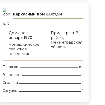
Каркасный дом 8,0х7,5м
К-6
Дом сдан:
Приозерский
январь 1970
район,
Ленинградская
Ромашкинское
область
сельское
поселение,
Площадь
84
Этажность
1
Спальни
1
Санузлы
1