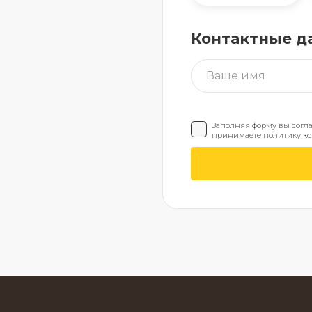
Контактные д
Заполняя форму вы согл
принимаете
политику к